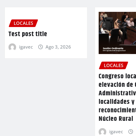
LOCALES
Test post title
igavec
Ago 3, 2026
LOCALES
Congreso loca
elevación de 
Administrativ
localidades y
reconocimien
Núcleo Rural
igavec