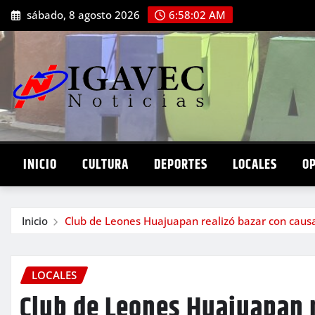
Saltar
sábado, 8 agosto 2026
6:58:03 AM
al
contenido
INICIO
CULTURA
DEPORTES
LOCALES
O
Inicio
Club de Leones Huajuapan realizó bazar con causa
LOCALES
Club de Leones Huajuapan r