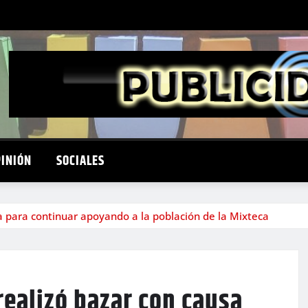
PINIÓN
SOCIALES
 para continuar apoyando a la población de la Mixteca
ealizó bazar con causa