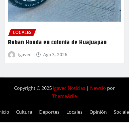
LOCALES
Roban Honda en colonia de Huajuapan
igavec
Ago 3, 2026
Copyright © 2025
Igavec Noticias
|
Newsio
por
ThemeArile
nicio
Cultura
Deportes
Locales
Opinión
Social