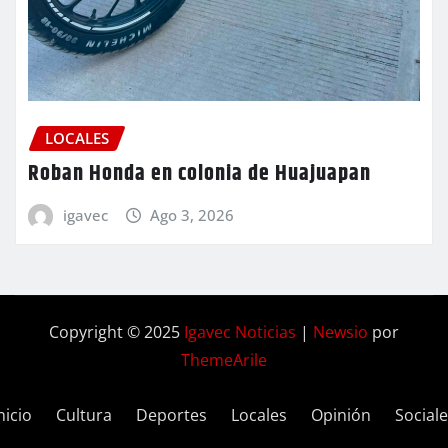
LOCALES
Roban Honda en colonia de Huajuapan
igavec
Ago 3, 2026
Copyright © 2025
Igavec Noticias
|
Newsio
por
ThemeArile
nicio
Cultura
Deportes
Locales
Opinión
Social