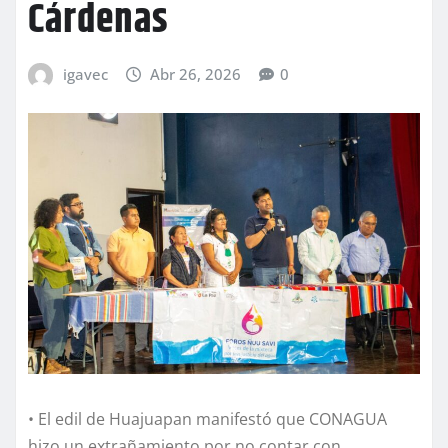
Cárdenas
igavec
Abr 26, 2026
0
• El edil de Huajuapan manifestó que CONAGUA
hizo un extrañamiento por no contar con