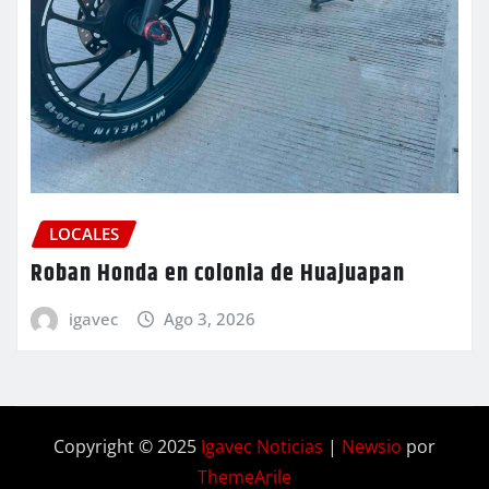
LOCALES
Roban Honda en colonia de Huajuapan
igavec
Ago 3, 2026
Copyright © 2025
Igavec Noticias
|
Newsio
por
ThemeArile