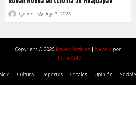
Roban Honda en colonia de Huajuapan
igavec
Ago 3, 2026
Copyright © 2025
Igavec Noticias
|
Newsio
por
ThemeArile
nicio
Cultura
Deportes
Locales
Opinión
Social