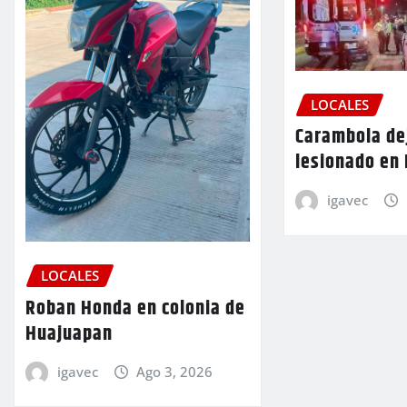
LOCALES
Carambola de
lesionado en
igavec
LOCALES
Roban Honda en colonia de
Huajuapan
igavec
Ago 3, 2026