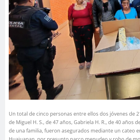
Un total de cinco personas entre ellos dos jóvenes de 2
de Miguel H. S., de 47 años, Gabriela H. R., de 40 años d
de una familia, fueron asegurados mediante un cateo en
Huajuapan, por presunto narco menudeo y robo de mot