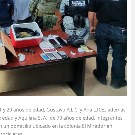
1 y 20 años de edad, Gustavo A.L.C. y Ana L.R.E., además
e edad y Aquilina S. A., de 70 años de edad, integrantes
 un domicilio ubicado en la colonia El Mirador en
ocicletas.