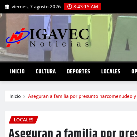
Saltar
viernes, 7 agosto 2026
8:43:16 AM
al
contenido
INICIO
CULTURA
DEPORTES
LOCALES
O
Inicio
Aseguran a familia por presunto narcomenudeo y
LOCALES
Aseguran a familia por pr