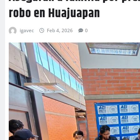
robo en Huajuapan
igavec
Feb 4, 2026
0