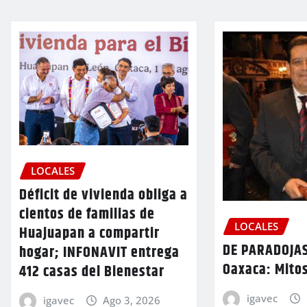
LOCALES
Déficit de vivienda obliga a
cientos de familias de
LOCALES
Huajuapan a compartir
DE PARADOJAS
hogar; INFONAVIT entrega
Oaxaca: Mitos
412 casas del Bienestar
igavec
igavec
Ago 3, 2026