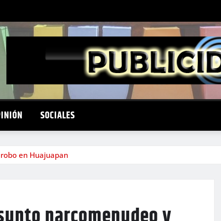
PINIÓN
SOCIALES
 robo en Huajuapan
esunto narcomenudeo y