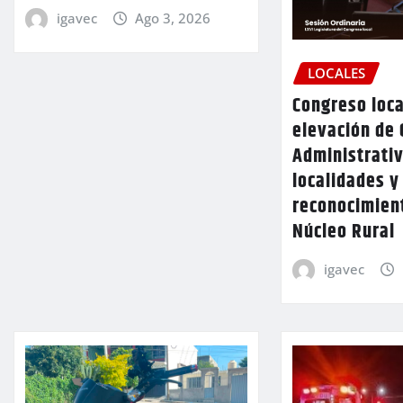
igavec
Ago 3, 2026
LOCALES
Congreso loca
elevación de 
Administrativ
localidades y
reconocimien
Núcleo Rural
igavec