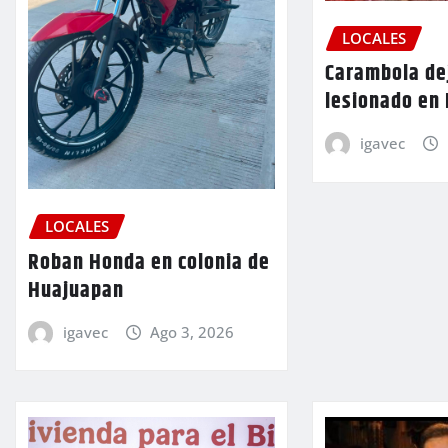
LOCALES
Carambola de
lesionado en
igavec
LOCALES
Roban Honda en colonia de
Huajuapan
igavec
Ago 3, 2026