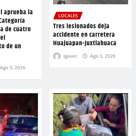
l aprueba la
LOCALES
Categoría
Tres lesionados deja
a de cuatro
accidente en carretera
 el
Huajuapan-Juxtlahuaca
to de un
igavec
Ago 3, 2026
Ago 3, 2026