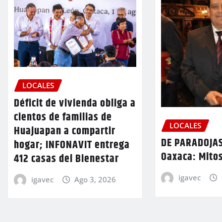
LOCALES
Déficit de vivienda obliga a
cientos de familias de
LOCALES
Huajuapan a compartir
DE PARADOJAS
hogar; INFONAVIT entrega
Oaxaca: Mitos
412 casas del Bienestar
igavec
igavec
Ago 3, 2026