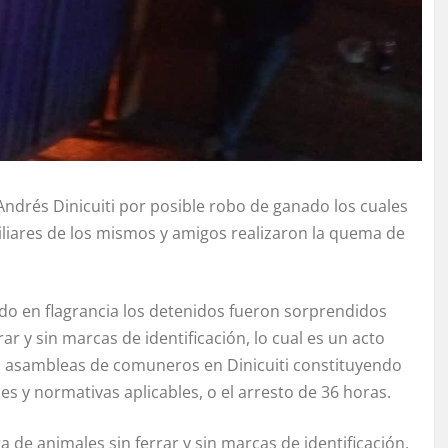
ndrés Dinicuiti por posible robo de ganado los cuales
liares de los mismos y amigos realizaron la quema de
do en flagrancia los detenidos fueron sorprendidos
ar y sin marcas de identificación, lo cual es un acto
 asambleas de comuneros en Dinicuiti constituyendo
es y normativas aplicables, o el arresto de 36 horas.
de animales sin ferrar y sin marcas de identificación,