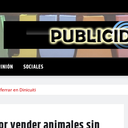
PINIÓN
SOCIALES
errar en Dinicuiti
or vender animales sin