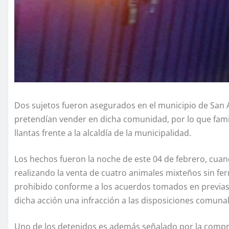
Dos sujetos fueron asegurados en el municipio de San A
pretendían vender en dicha comunidad, por lo que fami
llantas frente a la alcaldía de la municipalidad.
Los hechos fueron la noche de este 04 de febrero, cuan
realizando la venta de cuatro animales mixteños sin ferr
prohibido conforme a los acuerdos tomados en previas
dicha acción una infracción a las disposiciones comunal
Uno de los detenidos es además señalado por la compra 