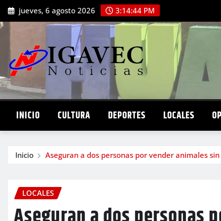
Saltar
jueves, 6 agosto 2026
3:14:46 PM
al
contenido
INICIO
CULTURA
DEPORTES
LOCALES
O
Inicio
Aseguran a dos personas por vender animales sin f
LOCALES
Aseguran a dos personas p