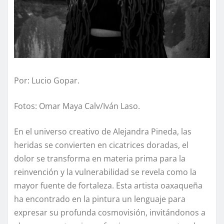
Por: Lucio Gopar.
Fotos: Omar Maya Calv/Iván Laso.
En el universo creativo de Alejandra Pineda, las
heridas se convierten en cicatrices doradas, el
dolor se transforma en materia prima para la
reinvención y la vulnerabilidad se revela como la
mayor fuente de fortaleza. Esta artista oaxaqueña
ha encontrado en la pintura un lenguaje para
expresar su profunda cosmovisión, invitándonos a