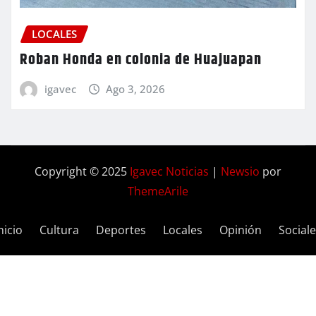
LOCALES
Roban Honda en colonia de Huajuapan
igavec
Ago 3, 2026
Copyright © 2025
Igavec Noticias
|
Newsio
por
ThemeArile
nicio
Cultura
Deportes
Locales
Opinión
Social