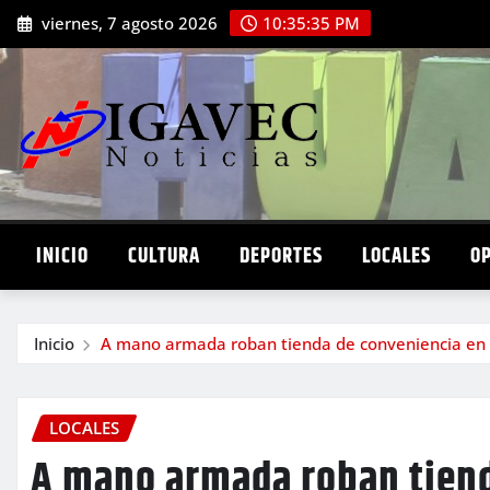
Saltar
viernes, 7 agosto 2026
10:35:36 PM
al
contenido
INICIO
CULTURA
DEPORTES
LOCALES
O
Inicio
A mano armada roban tienda de conveniencia en
LOCALES
A mano armada roban tiend