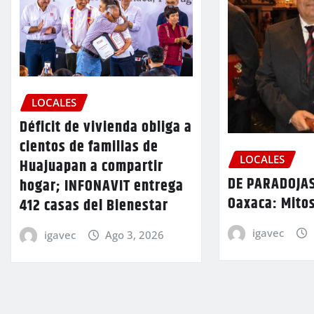
LOCALES
Déficit de vivienda obliga a
cientos de familias de
LOCALES
Huajuapan a compartir
DE PARADOJAS
hogar; INFONAVIT entrega
Oaxaca: Mitos
412 casas del Bienestar
igavec
igavec
Ago 3, 2026