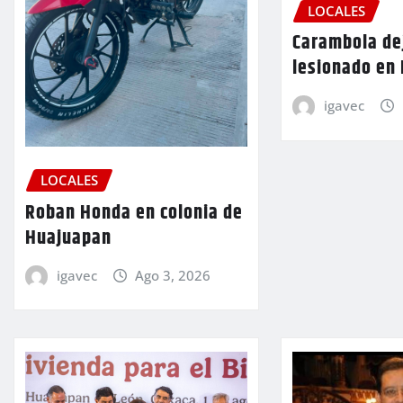
LOCALES
Carambola de
lesionado en
igavec
LOCALES
Roban Honda en colonia de
Huajuapan
igavec
Ago 3, 2026