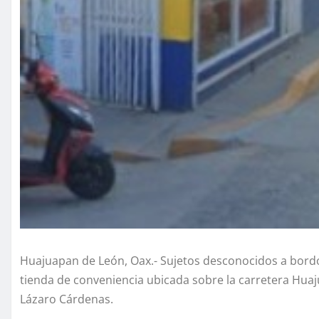
Huajuapan de León, Oax.- Sujetos desconocidos a bordo
tienda de conveniencia ubicada sobre la carretera Huaju
Lázaro Cárdenas.