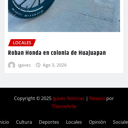
LOCALES
Roban Honda en colonia de Huajuapan
igavec
Ago 3, 2026
Copyright © 2025
Igavec Noticias
|
Newsio
por
ThemeArile
nicio
Cultura
Deportes
Locales
Opinión
Social