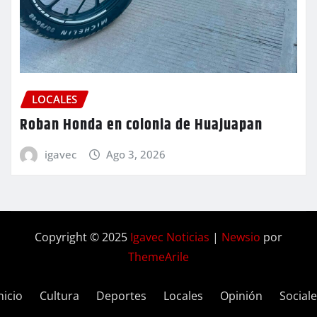
LOCALES
Roban Honda en colonia de Huajuapan
igavec
Ago 3, 2026
Copyright © 2025
Igavec Noticias
|
Newsio
por
ThemeArile
nicio
Cultura
Deportes
Locales
Opinión
Social