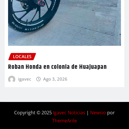
LOCALES
Roban Honda en colonia de Huajuapan
igavec
Ago 3, 2026
Copyright © 2025
Igavec Noticias
|
Newsio
por
ThemeArile