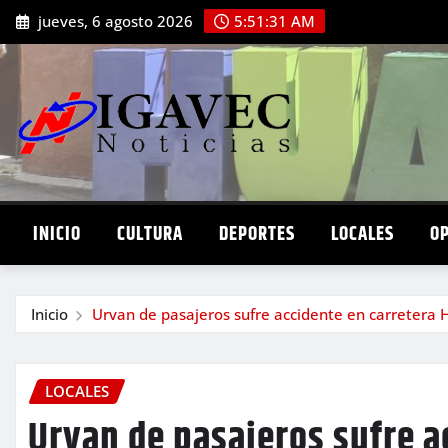
Saltar
jueves, 6 agosto 2026
5:51:33 AM
al
contenido
INICIO
CULTURA
DEPORTES
LOCALES
O
Inicio
Urvan de pasajeros sufre accidente en carretera
LOCALES
Urvan de pasajeros sufre a