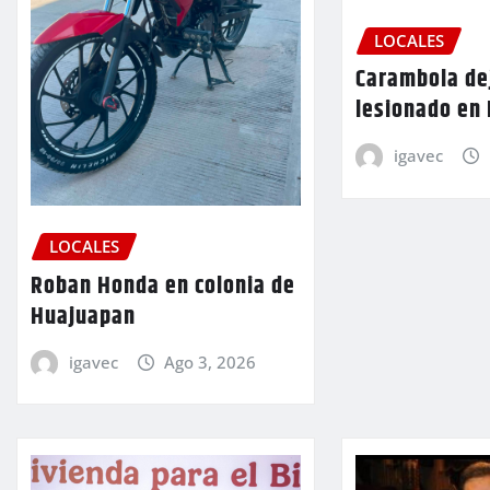
LOCALES
Carambola de
lesionado en
igavec
LOCALES
Roban Honda en colonia de
Huajuapan
igavec
Ago 3, 2026