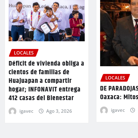
LOCALES
Déficit de vivienda obliga a
cientos de familias de
LOCALES
Huajuapan a compartir
DE PARADOJAS
hogar; INFONAVIT entrega
Oaxaca: Mitos
412 casas del Bienestar
igavec
igavec
Ago 3, 2026