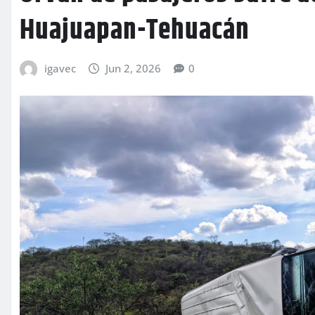
Huajuapan-Tehuacán
igavec
Jun 2, 2026
0