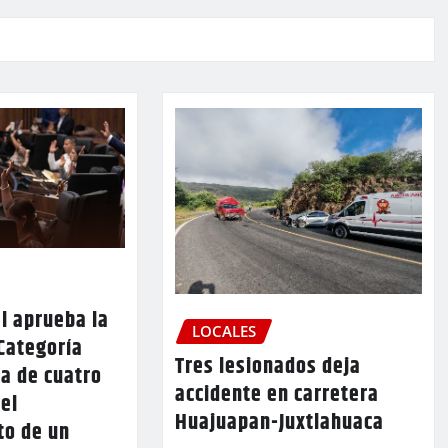
l aprueba la
LOCALES
Categoría
Tres lesionados deja
a de cuatro
accidente en carretera
 el
Huajuapan-Juxtlahuaca
to de un