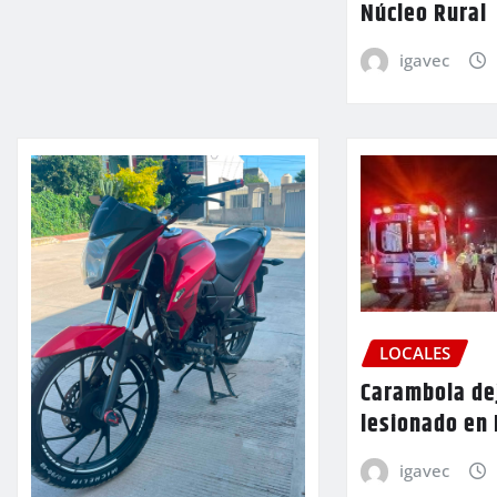
Núcleo Rural
igavec
LOCALES
Carambola de
lesionado en
igavec