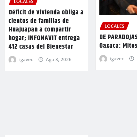
LOCALES
Déficit de vivienda obliga a
cientos de familias de
LOCALES
Huajuapan a compartir
DE PARADOJAS
hogar; INFONAVIT entrega
Oaxaca: Mitos
412 casas del Bienestar
igavec
igavec
Ago 3, 2026