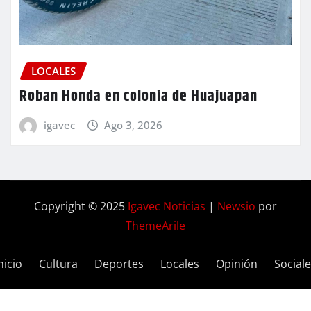
LOCALES
Roban Honda en colonia de Huajuapan
igavec
Ago 3, 2026
Copyright © 2025
Igavec Noticias
|
Newsio
por
ThemeArile
nicio
Cultura
Deportes
Locales
Opinión
Social