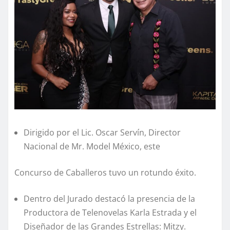
Dirigido por el Lic. Oscar Servín, Director
Nacional de Mr. Model México, este
Concurso de Caballeros tuvo un rotundo éxito.
Dentro del Jurado destacó la presencia de la
Productora de Telenovelas Karla Estrada y el
Diseñador de las Grandes Estrellas: Mitzy.