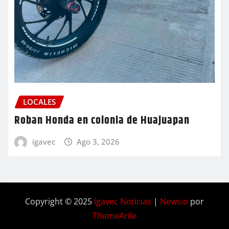
LOCALES
Roban Honda en colonia de Huajuapan
igavec
Ago 3, 2026
Copyright © 2025
Igavec Noticias
|
Newsio
por
ThemeArile