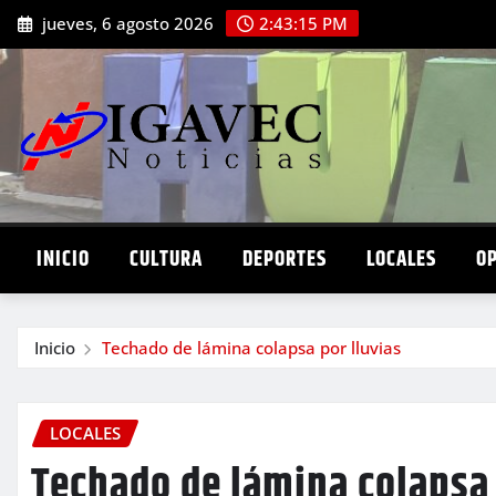
Saltar
jueves, 6 agosto 2026
2:43:17 PM
al
contenido
INICIO
CULTURA
DEPORTES
LOCALES
O
Inicio
Techado de lámina colapsa por lluvias
LOCALES
Techado de lámina colapsa 