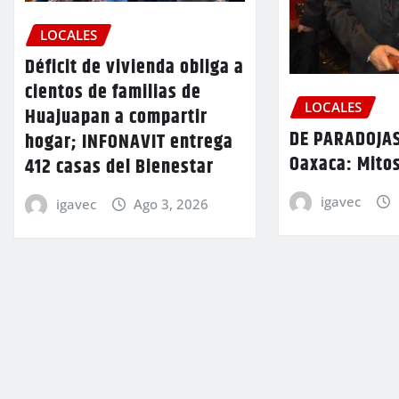
LOCALES
Déficit de vivienda obliga a
cientos de familias de
LOCALES
Huajuapan a compartir
DE PARADOJAS
hogar; INFONAVIT entrega
Oaxaca: Mitos
412 casas del Bienestar
igavec
igavec
Ago 3, 2026