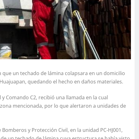
n que un techado de lámina colapsara en un domicilio
n Huajuapan, quedando el hecho en daños materiales.
 y Comando C2, recibió una llamada en la cual
 zona mencionada, por lo que alertaron a unidades de
 Bomberos y Protección Civil, en la unidad PC-HJ001,
a de un techado de lámina cuya estructura se había visto