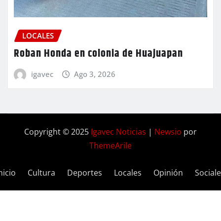
LOCALES
Roban Honda en colonia de Huajuapan
igavec
Ago 3, 2026
Copyright © 2025
Igavec Noticias
|
Newsio
por
ThemeArile
nicio
Cultura
Deportes
Locales
Opinión
Social