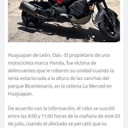
Huajuapan de León, Oax.- El propietario de una
motocicleta marca Honda, fue víctima de
delincuentes que le robaron su unidad cuando la
tenía estacionada a la altura de las canchas del
parque Bicentenario, en la colonia La Merced en
Huajuapan.
De acuerdo con la información, el robo se suscitó
entre las 8:00 y 11:00 horas de la mañana de este 03
de julio, cuando el afectado se percató que su