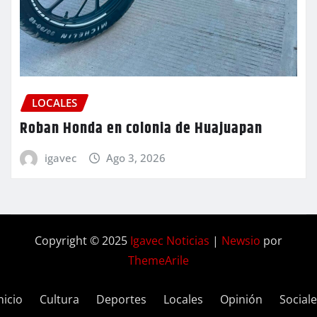
LOCALES
Roban Honda en colonia de Huajuapan
igavec
Ago 3, 2026
Copyright © 2025
Igavec Noticias
|
Newsio
por
ThemeArile
nicio
Cultura
Deportes
Locales
Opinión
Social