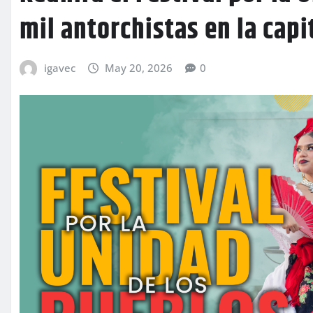
mil antorchistas en la cap
igavec
May 20, 2026
0