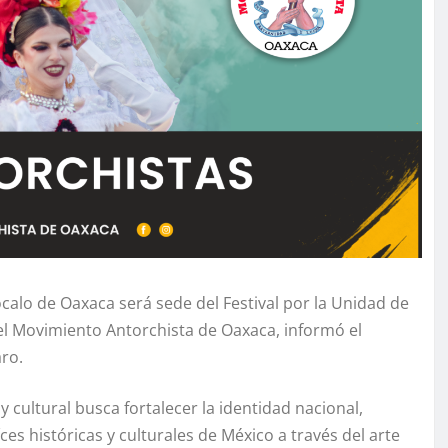
 Zócalo de Oaxaca será sede del Festival por la Unidad de
el Movimiento Antorchista de Oaxaca, informó el
aro.
 y cultural busca fortalecer la identidad nacional,
es históricas y culturales de México a través del arte