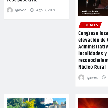
Test post title
igavec
Ago 3, 2026
LOCALES
Congreso loca
elevación de 
Administrativ
localidades y
reconocimien
Núcleo Rural
igavec