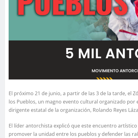
El próximo 21 de junio, a partir de las 3 de la tarde, el
los Pueblos, un magno evento cultural organizado por 
dirigente estatal de la organización, Rolando Reyes Láz
El líder antorchista explicó que este encuentro artístico
promover la unidad entre los pueblos y defender las raíc