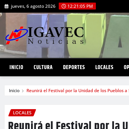
Saltar
jueves, 6 agosto 2026
12:21:06 PM
al
contenido
INICIO
CULTURA
DEPORTES
LOCALES
O
Inicio
Reunirá el Festival por la Unidad de los Pueblos a
LOCALES
Reunirá el Festival por la 