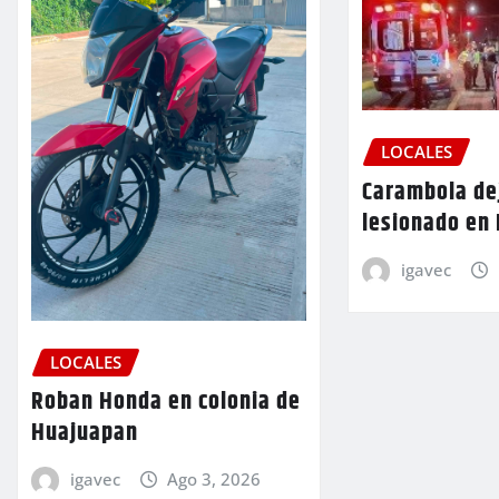
LOCALES
Carambola de
lesionado en
igavec
LOCALES
Roban Honda en colonia de
Huajuapan
igavec
Ago 3, 2026