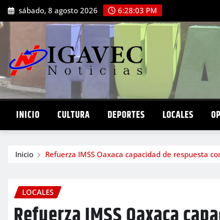
Saltar
sábado, 8 agosto 2026
6:28:04 PM
al
contenido
INICIO
CULTURA
DEPORTES
LOCALES
O
Inicio
Refuerza IMSS Oaxaca capacidad de respuesta con
LOCALES
Refuerza IMSS Oaxaca capa