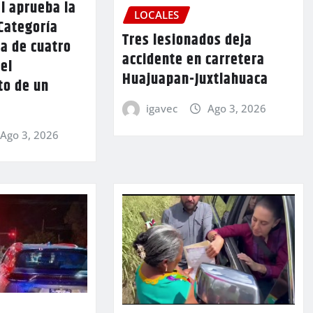
l aprueba la
LOCALES
Categoría
Tres lesionados deja
a de cuatro
accidente en carretera
 el
Huajuapan-Juxtlahuaca
to de un
igavec
Ago 3, 2026
Ago 3, 2026