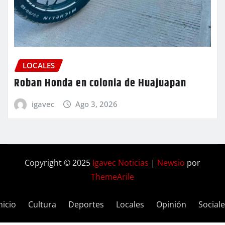
LOCALES
Roban Honda en colonia de Huajuapan
igavec
Ago 3, 2026
Copyright © 2025
Igavec Noticias
|
Newsio
por
ThemeArile
nicio
Cultura
Deportes
Locales
Opinión
Social