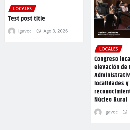
LOCALES
Test post title
igavec
Ago 3, 2026
LOCALES
Congreso loca
elevación de 
Administrativ
localidades y
reconocimien
Núcleo Rural
igavec