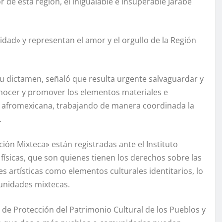
 de esta región, el inigualable e insuperable Jarabe
dad» y representan el amor y el orgullo de la Región
su dictamen, señaló que resulta urgente salvaguardar y
conocer y promover los elementos materiales e
y afromexicana, trabajando de manera coordinada la
.
ión Mixteca» están registradas ante el Instituto
físicas, que son quienes tienen los derechos sobre las
s artísticas como elementos culturales identitarios, lo
unidades mixtecas.
l de Protección del Patrimonio Cultural de los Pueblos y