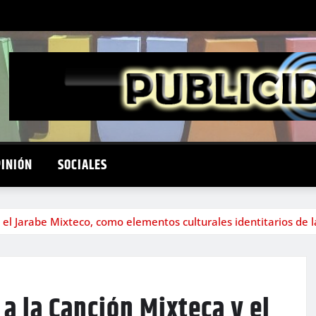
PINIÓN
SOCIALES
 el Jarabe Mixteco, como elementos culturales identitarios de
a la Canción Mixteca y el