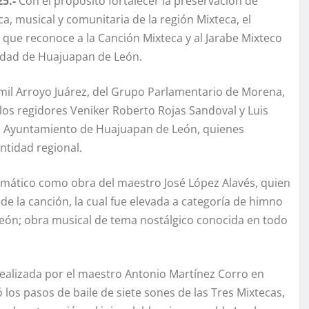
5.-
Con el propósito fortalecer la preservación de
a, musical y comunitaria de la región Mixteca, el
 que reconoce a la Canción Mixteca y al Jarabe Mixteco
iudad de Huajuapan de León.
mil Arroyo Juárez, del Grupo Parlamentario de Morena,
los regidores Veniker Roberto Rojas Sandoval y Luis
e Ayuntamiento de Huajuapan de León, quienes
ntidad regional.
emático como obra del maestro José López Alavés, quien
de la canción, la cual fue elevada a categoría de himno
León; obra musical de tema nostálgico conocida en todo
 realizada por el maestro Antonio Martínez Corro en
ó los pasos de baile de siete sones de las Tres Mixtecas,