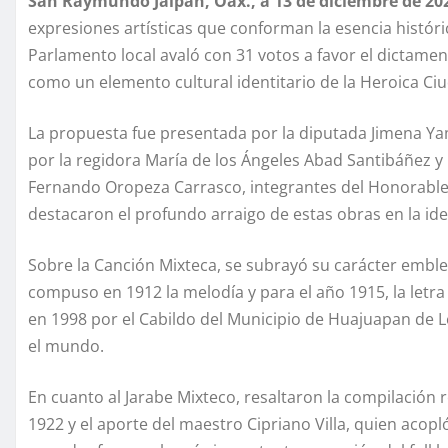
San Raymundo Jalpan, Oax., a 13 de diciembre de 202
expresiones artísticas que conforman la esencia históric
Parlamento local avaló con 31 votos a favor el dictamen
como un elemento cultural identitario de la Heroica C
La propuesta fue presentada por la diputada Jimena Ya
por la regidora María de los Ángeles Abad Santibáñez y 
Fernando Oropeza Carrasco, integrantes del Honorabl
destacaron el profundo arraigo de estas obras en la ide
Sobre la Canción Mixteca, se subrayó su carácter embl
compuso en 1912 la melodía y para el año 1915, la letra 
en 1998 por el Cabildo del Municipio de Huajuapan de 
el mundo.
En cuanto al Jarabe Mixteco, resaltaron la compilación
1922 y el aporte del maestro Cipriano Villa, quien acopl