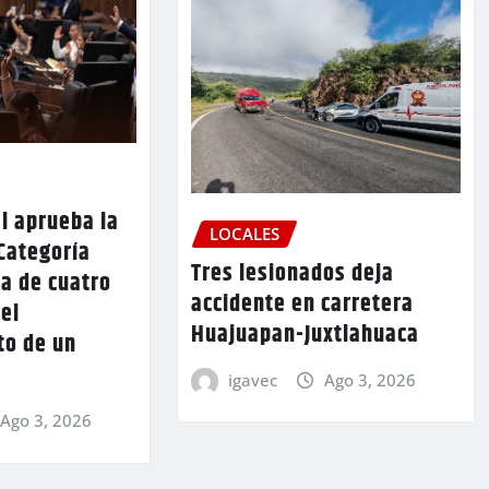
l aprueba la
LOCALES
Categoría
Tres lesionados deja
a de cuatro
accidente en carretera
 el
Huajuapan-Juxtlahuaca
to de un
igavec
Ago 3, 2026
Ago 3, 2026