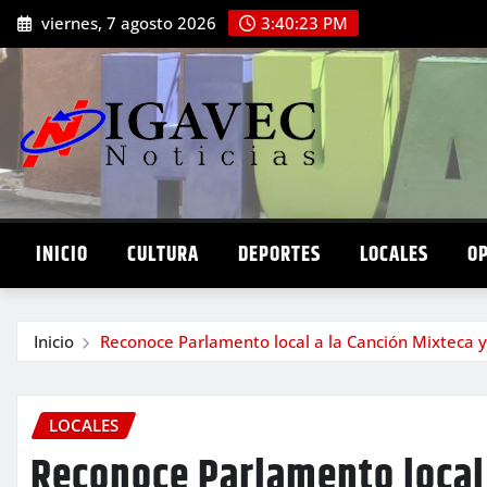
Saltar
viernes, 7 agosto 2026
3:40:24 PM
al
contenido
INICIO
CULTURA
DEPORTES
LOCALES
O
Inicio
Reconoce Parlamento local a la Canción Mixteca y
LOCALES
Reconoce Parlamento local 