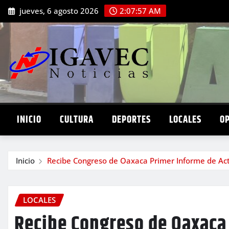
Saltar
jueves, 6 agosto 2026
2:07:59 AM
al
contenido
INICIO
CULTURA
DEPORTES
LOCALES
O
Inicio
Recibe Congreso de Oaxaca Primer Informe de Activ
LOCALES
Recibe Congreso de Oaxaca