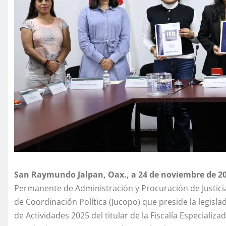
San Raymundo Jalpan, Oax., a 24 de noviembre de 20
Permanente de Administración y Procuración de Justicia
de Coordinación Política (Jucopo) que preside la legisla
de Actividades 2025 del titular de la Fiscalía Especializa