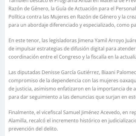
También destacó el Programa Anual en Materia de Preven
Razón de Género, la Guía de Actuación para el Personal 
Política contra las Mujeres en Razón de Género y la cre
para un abordaje diferenciado y especializado, como par
En este tenor, las legisladoras Jimena Yamil Arroyo Ju
de impulsar estrategias de difusión digital para atender 
coordinación entre el Congreso y la fiscalía en la actual
Las diputadas Denisse García Gutiérrez, Biaani Palome
compromiso de la dependencia con las mujeres oaxaque
de justicia, asimismo enfatizaron en la importancia de a
para dar seguimiento a las denuncias que surjan en est
Finalmente, el vicefiscal Samuel Jiménez Acevedo, en re
Alamilla, recalcó el incremento histórico en judicializa
prevención del delito.