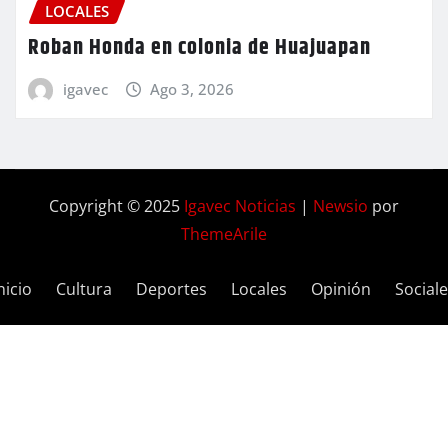
LOCALES
Roban Honda en colonia de Huajuapan
igavec
Ago 3, 2026
Copyright © 2025
Igavec Noticias
|
Newsio
por
ThemeArile
nicio
Cultura
Deportes
Locales
Opinión
Social