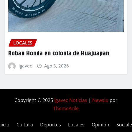
LOCALES
Roban Honda en colonia de Huajuapan
igavec
Ago 3, 2026
Copyright © 2025
Igavec Noticias
|
Newsio
por
ThemeArile
nicio
Cultura
Deportes
Locales
Opinión
Social