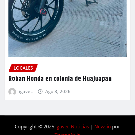
LOCALES
Roban Honda en colonia de Huajuapan
igavec
Ago 3, 2026
Copyright © 2025
Igavec Noticias
|
Newsio
por
ThemeArile