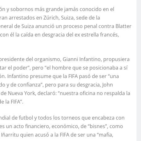
pción y sobornos más grande jamás conocido en el
eran arrestados en Zúrich, Suiza, sede de la
General de Suiza anunció un proceso penal contra Blatter
on él la caída en desgracia del ex estrella francés,
presidente del organismo, Gianni Infantino, propusiera
ntar el poder”, pero “el hombre que se posicionaba a sí
ón. Infantino presume que la FIFA pasó de ser “una
do y de confianza”, pero para su desgracia, John
te de Nueva York, declaró: “nuestra oficina no respalda la
e la FIFA”.
ial de futbol y todos los torneos que encabeza con
es un acto financiero, económico, de “bisnes”, como
ñarritu quien acusó a la FIFA de ser una “mafia,