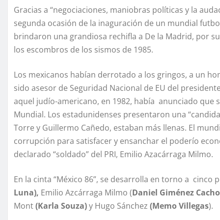
Gracias a “negociaciones, maniobras políticas y la audac
segunda ocasión de la inaguración de un mundial futbol
brindaron una grandiosa rechifla a De la Madrid, por su
los escombros de los sismos de 1985.
Los mexicanos habían derrotado a los gringos, a un ho
sido asesor de Seguridad Nacional de EU del presidente
aquel judío-americano, en 1982, había anunciado que su
Mundial. Los estadunidenses presentaron una “candidat
Torre y Guillermo Cañedo, estaban más llenas. El mundi
corrupción para satisfacer y ensanchar el poderío eco
declarado “soldado” del PRI, Emilio Azacárraga Milmo.
En la cinta “México 86”, se desarrolla en torno a cinco 
Luna),
Emilio Azcárraga Milmo (
Daniel Giménez Cacho
Mont
(Karla Souza)
y Hugo Sánchez
(Memo Villegas
).