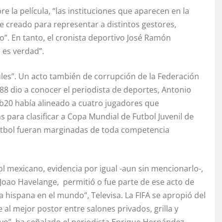
e la película, “las instituciones que aparecen en la
e creado para representar a distintos gestores,
o”. En tanto, el cronista deportivo José Ramón
, es verdad”.
ules”. Un acto también de corrupción de la Federación
8 dio a conocer el periodista de deportes, Antonio
ub20 había alineado a cuatro jugadores que
 para clasificar a Copa Mundial de Futbol Juvenil de
fútbol fueran marginadas de toda competencia
l mexicano, evidencia por igual -aun sin mencionarlo-,
 Joao Havelange, permitió o fue parte de ese acto de
a hispana en el mundo”, Televisa. La FIFA se apropió del
al mejor postor entre salones privados, grilla y
vo”, ha señalado el periodista Enrique Hernández