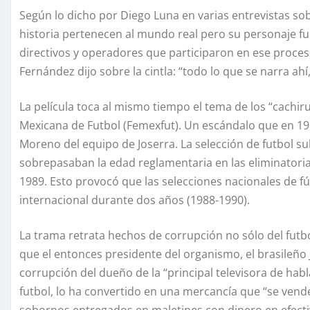
Según lo dicho por Diego Luna en varias entrevistas sobr
historia pertenecen al mundo real pero su personaje fu
directivos y operadores que participaron en ese proces
Fernández dijo sobre la cintla: “todo lo que se narra ahí
La película toca al mismo tiempo el tema de los “cachir
Mexicana de Futbol (Femexfut). Un escándalo que en 198
Moreno del equipo de Joserra. La selección de futbol s
sobrepasaban la edad reglamentaria en las eliminatorias
1989. Esto provocó que las selecciones nacionales de 
internacional durante dos años (1988-1990).
La trama retrata hechos de corrupción no sólo del futbo
que el entonces presidente del organismo, el brasileño
corrupción del dueño de la “principal televisora de habl
futbol, lo ha convertido en una mercancía que “se vende 
sobornos entregados en maletines con dinero en efecti