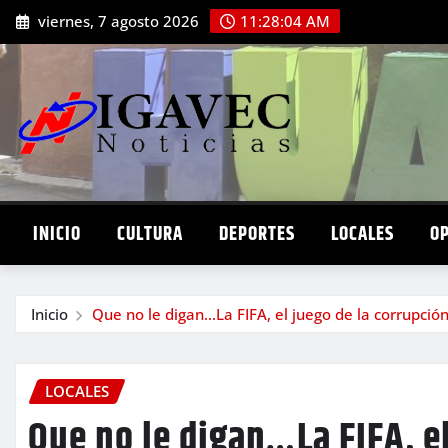
Saltar
viernes, 7 agosto 2026
11:28:06 AM
al
contenido
INICIO
CULTURA
DEPORTES
LOCALES
O
Inicio
Que no le digan…La FIFA, el juego de la corrupció
LOCALES
Que no le digan…La FIFA, e