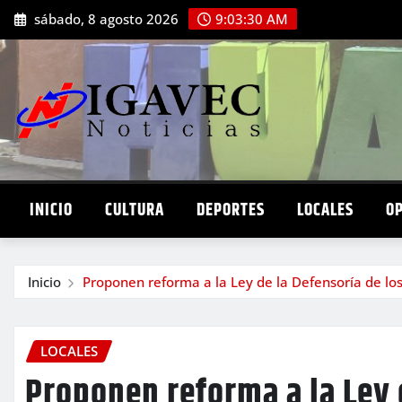
Saltar
sábado, 8 agosto 2026
9:03:31 AM
al
contenido
INICIO
CULTURA
DEPORTES
LOCALES
O
Inicio
Proponen reforma a la Ley de la Defensoría de lo
LOCALES
Proponen reforma a la Ley 