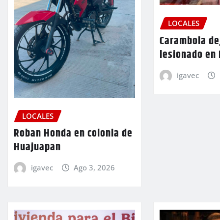
LOCALES
Carambola de
lesionado en
igavec
LOCALES
Roban Honda en colonia de
Huajuapan
igavec
Ago 3, 2026