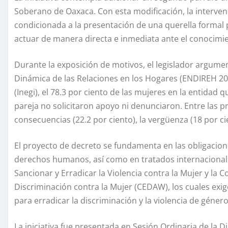
Soberano de Oaxaca. Con esta modificación, la intervenc
condicionada a la presentación de una querella formal 
actuar de manera directa e inmediata ante el conocimient
Durante la exposición de motivos, el legislador argume
Dinámica de las Relaciones en los Hogares (ENDIREH 2021
(Inegi), el 78.3 por ciento de las mujeres en la entidad q
pareja no solicitaron apoyo ni denunciaron. Entre las p
consecuencias (22.2 por ciento), la vergüenza (18 por ci
El proyecto de decreto se fundamenta en las obligacion
derechos humanos, así como en tratados internacional
Sancionar y Erradicar la Violencia contra la Mujer y la
Discriminación contra la Mujer (CEDAW), los cuales exi
para erradicar la discriminación y la violencia de género
La iniciativa fue presentada en Sesión Ordinaria de l