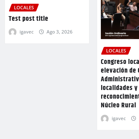
LOCALES
Test post title
igavec
Ago 3, 2026
LOCALES
Congreso loca
elevación de 
Administrativ
localidades y
reconocimien
Núcleo Rural
igavec