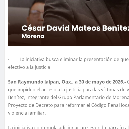
· La iniciativa busca eliminar la presentación de quere
efectivo a la justicia
San Raymundo Jalpan, Oax., a 30 de mayo de 2026.-
C
que impiden el acceso a la justicia para las víctimas de
Benítez, integrante del Grupo Parlamentario de Morena,
Proyecto de Decreto para reformar el Código Penal local,
violencia familiar.
La iniciativa contempla adicionar un segundo párrafo al 