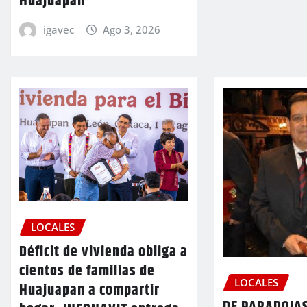
Huajuapan
igavec
Ago 3, 2026
LOCALES
Déficit de vivienda obliga a
cientos de familias de
LOCALES
Huajuapan a compartir