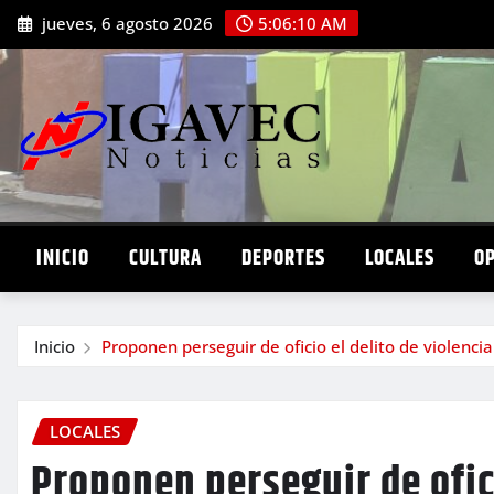
Saltar
jueves, 6 agosto 2026
5:06:12 AM
al
contenido
INICIO
CULTURA
DEPORTES
LOCALES
O
Inicio
Proponen perseguir de oficio el delito de violencia
LOCALES
Proponen perseguir de ofici