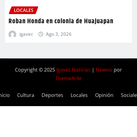
LOCALES
Roban Honda en colonia de Huajuapan
igavec
Ago 3, 2026
Copyright © 2025
Igavec Noticias
|
Newsio
por
ThemeArile
nicio
Cultura
Deportes
Locales
Opinión
Social