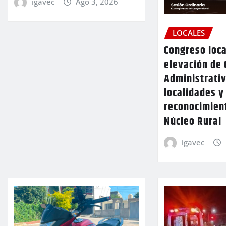
igavec
Ago 3, 2026
LOCALES
Congreso loca
elevación de 
Administrativ
localidades y
reconocimien
Núcleo Rural
igavec