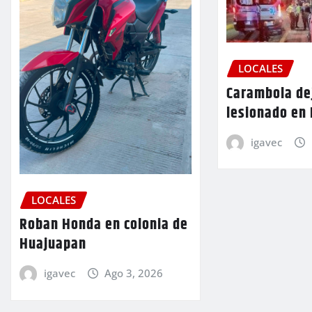
LOCALES
Carambola de
lesionado en
igavec
LOCALES
Roban Honda en colonia de
Huajuapan
igavec
Ago 3, 2026