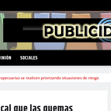
PINIÓN
SOCIALES
pecuarias se realicen priorizando situaciones de riesgo
ocal que las quemas