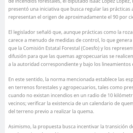
de incendios forestales, el diputado Isaac López López
presentó una iniciativa que busca regular las prácticas
representan el origen de aproximadamente el 90 por cie
El legislador señaló que, aunque prácticas como la roz
carece a menudo de medidas de control, lo que genera 
que la Comisión Estatal Forestal (Coesfo) y los repre
difusión para que las quemas agropecuarias se realicen 
a la autoridad correspondiente y bajo los lineamien
En este sentido, la norma mencionada establece las esp
en terrenos forestales y agropecuarios, tales como pres
cuando no existan incendios en un radio de 10 kilómet
vecinos; verificar la existencia de un calendario de quem
del terreno previo a realizar la quema.
Asimismo, la propuesta busca incentivar la transición d