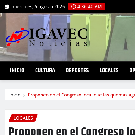
Saltar
miércoles, 5 agosto 2026
4:36:42 AM
al
contenido
INICIO
CULTURA
DEPORTES
LOCALES
O
Inicio
Proponen en el Congreso local que las quemas agro
LOCALES
Proponen en el Congreso l