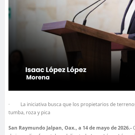
· La iniciativa busca que los propietarios de terrenos
tumba, roza y pica
San Raymundo Jalpan, Oax., a 14 de mayo de 2026.-
C