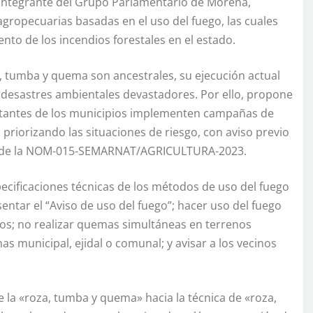
, integrante del Grupo Parlamentario de Morena,
 agropecuarias basadas en el uso del fuego, las cuales
nto de los incendios forestales en el estado.
a, tumba y quema son ancestrales, su ejecución actual
desastres ambientales devastadores. Por ello, propone
sentantes de los municipios implementen campañas de
priorizando las situaciones de riesgo, con aviso previo
tos de la NOM-015-SEMARNAT/AGRICULTURA-2023.
ecificaciones técnicas de los métodos de uso del fuego
entar el “Aviso de uso del fuego”; hacer uso del fuego
ros; no realizar quemas simultáneas en terrenos
as municipal, ejidal o comunal; y avisar a los vecinos
e la «roza, tumba y quema» hacia la técnica de «roza,