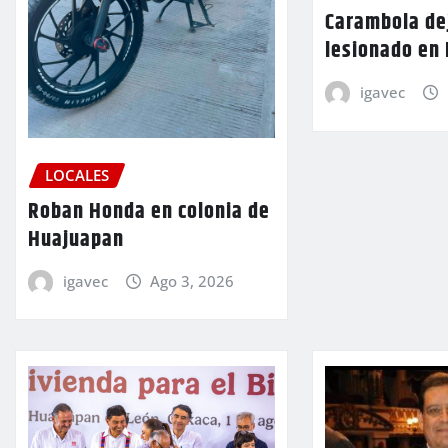
Carambola de
lesionado en
igavec
LOCALES
Roban Honda en colonia de
Huajuapan
igavec
Ago 3, 2026