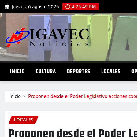
Saltar
jueves, 6 agosto 2026
4:25:51 PM
al
contenido
INICIO
CULTURA
DEPORTES
LOCALES
O
Inicio
Proponen desde el Poder Legislativo acciones coo
LOCALES
Proponen desde el Poder Le