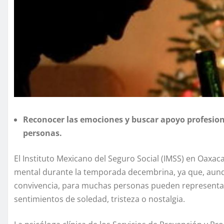
Reconocer las emociones y buscar apoyo profesion
personas.
El Instituto Mexicano del Seguro Social (IMSS) en Oaxaca
mental durante la temporada decembrina, ya que, aunqu
convivencia, para muchas personas pueden represent
sentimientos de soledad, tristeza o nostalgia.