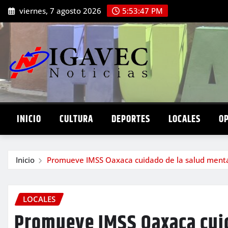
Saltar
viernes, 7 agosto 2026
5:53:48 PM
al
contenido
INICIO
CULTURA
DEPORTES
LOCALES
O
Inicio
Promueve IMSS Oaxaca cuidado de la salud mental
LOCALES
Promueve IMSS Oaxaca cuid