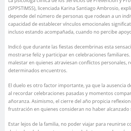
La psicóloga clínica de los Servicios de Prevención y P
(SPPSTIMSS), licenciada Karina Santiago Ambrosio, expl
depende del número de personas que rodean a un individ
capacidad de establecer vínculos emocionales significa
incluso estando acompañada, cuando no percibe apoy
Indicó que durante las fiestas decembrinas esta sensaci
mostrarse feliz y participar en celebraciones familiare
malestar en quienes atraviesan conflictos personales, r
determinados encuentros.
El duelo es otro factor importante, ya que la ausencia 
al recordar celebraciones pasadas y momentos comparti
añoranza. Asimismo, el cierre del año propicia reflex
frustración en quienes consideran no haber alcanzado 
Estar lejos de la familia, no poder viajar para reunirse