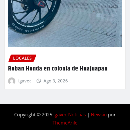
LOCALES
Roban Honda en colonia de Huajuapan
igavec
Ago 3, 2026
Copyright © 2025
Igavec Noticias
|
Newsio
por
ThemeArile