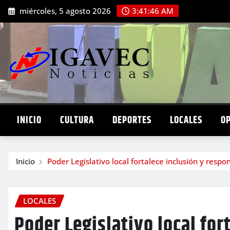
Saltar
miércoles, 5 agosto 2026
3:41:47 AM
al
contenido
INICIO
CULTURA
DEPORTES
LOCALES
O
Inicio
Poder Legislativo local fortalece inclusión y resp
LOCALES
Poder Legislativo local for