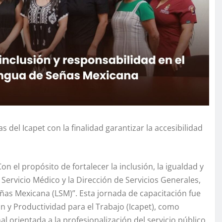
del Icapet con la finalidad garantizar la accesibilidad
on el propósito de fortalecer la inclusión, la igualdad y
u Servicio Médico y la Dirección de Servicios Generales,
ñas Mexicana (LSM)”. Esta jornada de capacitación fue
ón y Productividad para el Trabajo (Icapet), como
l orientada a la profesionalización del servicio público.