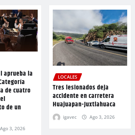
l aprueba la
LOCALES
Categoría
Tres lesionados deja
a de cuatro
accidente en carretera
 el
Huajuapan-Juxtlahuaca
to de un
igavec
Ago 3, 2026
Ago 3, 2026