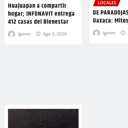
LOCALES
Huajuapan a compartir
DE PARADOJAS
hogar; INFONAVIT entrega
Oaxaca: Mitos
412 casas del Bienestar
igavec
igavec
Ago 3, 2026