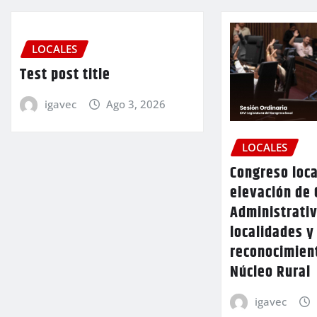
LOCALES
Test post title
igavec
Ago 3, 2026
LOCALES
Congreso loca
elevación de 
Administrativ
localidades y
reconocimien
Núcleo Rural
igavec