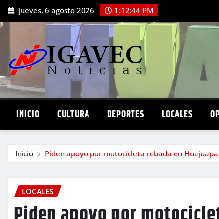
Saltar
jueves, 6 agosto 2026
1:12:46 PM
al
contenido
INICIO
CULTURA
DEPORTES
LOCALES
O
Inicio
Piden apoyo por motocicleta robada en Huajuapa
LOCALES
Piden apoyo por motocicle