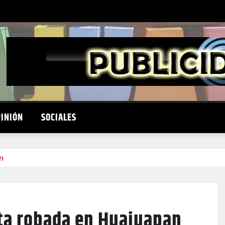
PINIÓN
SOCIALES
n
ta robada en Huajuapan