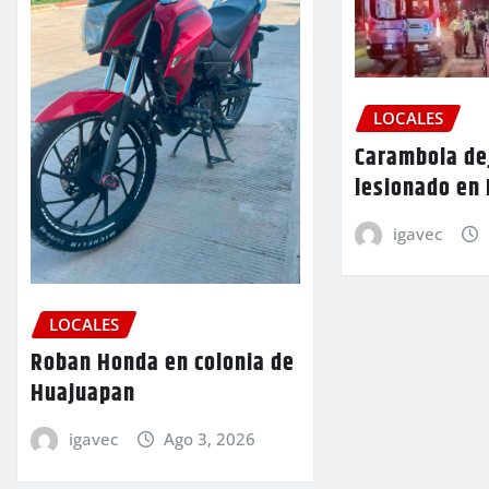
LOCALES
Carambola de
lesionado en
igavec
LOCALES
Roban Honda en colonia de
Huajuapan
igavec
Ago 3, 2026