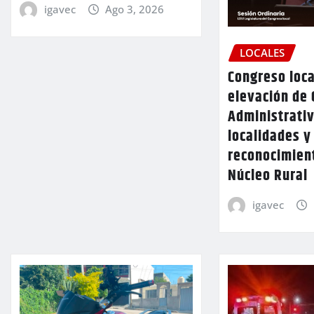
igavec
Ago 3, 2026
LOCALES
Congreso loca
elevación de 
Administrativ
localidades y
reconocimien
Núcleo Rural
igavec