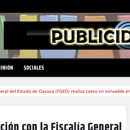
PINIÓN
SOCIALES
eneral del Estado de Oaxaca (FGEO) realiza cateo en inmueble e
ción con la Fiscalía General