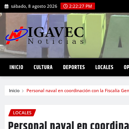
Saltar
sábado, 8 agosto 2026
2:22:28 PM
al
contenido
INICIO
CULTURA
DEPORTES
LOCALES
O
Inicio
Personal naval en coordinación con la Fiscalía G
LOCALES
Personal naval en coordina