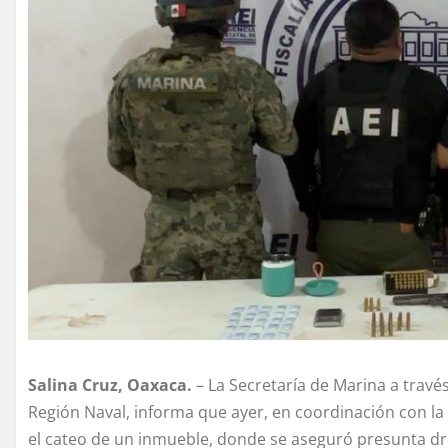
Salina Cruz, Oaxaca.
– La Secretaría de Marina a trav
Región Naval, informa que ayer, en coordinación con la 
el cateo de un inmueble, donde se aseguró presunta dr