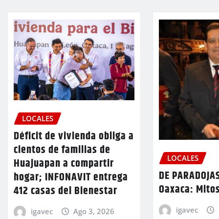
LOCALES
Déficit de vivienda obliga a
cientos de familias de
LOCALES
Huajuapan a compartir
DE PARADOJAS
hogar; INFONAVIT entrega
Oaxaca: Mitos
412 casas del Bienestar
igavec
igavec
Ago 3, 2026