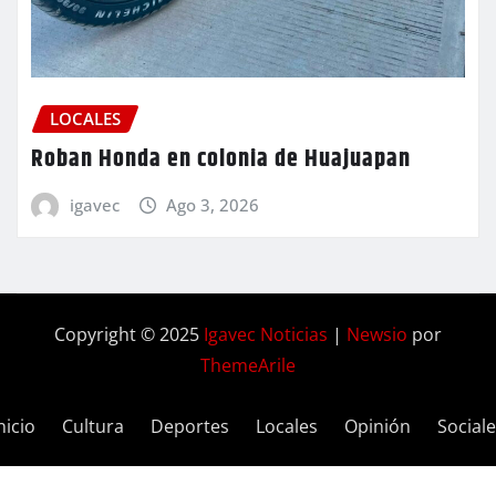
LOCALES
Roban Honda en colonia de Huajuapan
igavec
Ago 3, 2026
Copyright © 2025
Igavec Noticias
|
Newsio
por
ThemeArile
nicio
Cultura
Deportes
Locales
Opinión
Social