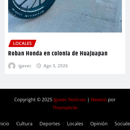
LOCALES
Roban Honda en colonia de Huajuapan
igavec
Ago 3, 2026
Copyright © 2025
Igavec Noticias
|
Newsio
por
ThemeArile
nicio
Cultura
Deportes
Locales
Opinión
Social