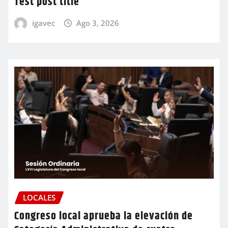
Test post title
igavec
Ago 3, 2026
LOCALES
Congreso local aprueba la elevación de