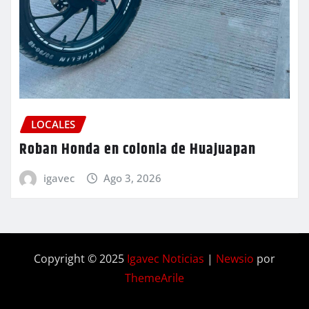
LOCALES
Roban Honda en colonia de Huajuapan
igavec
Ago 3, 2026
Copyright © 2025
Igavec Noticias
|
Newsio
por
ThemeArile