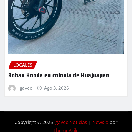
LOCALES
Roban Honda en colonia de Huajuapan
igavec
Ago 3, 2026
Copyright © 2025
Igavec Noticias
|
Newsio
por
ThemeArile