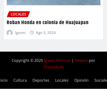
LOCALES
Roban Honda en colonia de Huajuapan
igavec
Ago 3, 2026
Copyright © 2025
Igavec Noticias
|
Newsio
por
ThemeArile
nicio
Cultura
Deportes
Locales
Opinión
Social