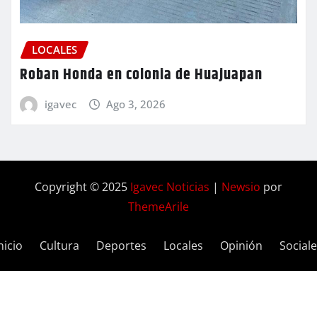
LOCALES
Roban Honda en colonia de Huajuapan
igavec
Ago 3, 2026
Copyright © 2025
Igavec Noticias
|
Newsio
por
ThemeArile
nicio
Cultura
Deportes
Locales
Opinión
Social