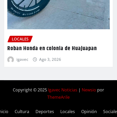
LOCALES
Roban Honda en colonia de Huajuapan
igavec
Ago 3, 2026
Copyright © 2025
Igavec Noticias
|
Newsio
por
ThemeArile
nicio
Cultura
Deportes
Locales
Opinión
Social