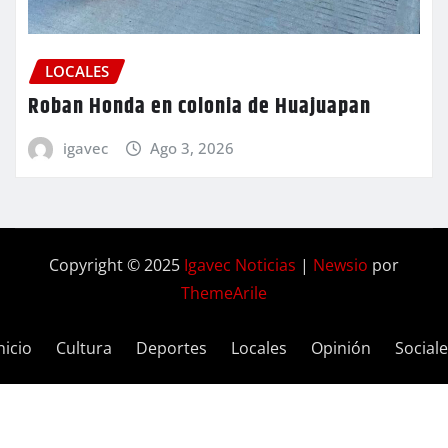
LOCALES
Roban Honda en colonia de Huajuapan
igavec
Ago 3, 2026
Copyright © 2025
Igavec Noticias
|
Newsio
por
ThemeArile
nicio
Cultura
Deportes
Locales
Opinión
Social