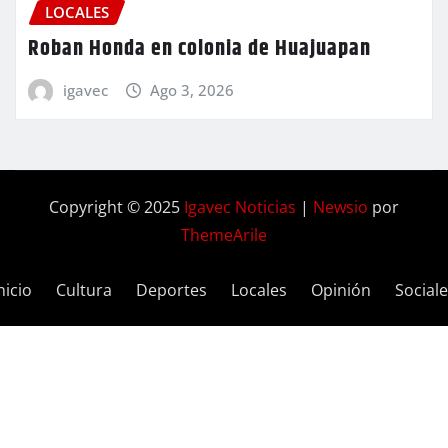
LOCALES
Roban Honda en colonia de Huajuapan
igavec
Ago 3, 2026
Copyright © 2025
Igavec Noticias
|
Newsio
por
ThemeArile
nicio
Cultura
Deportes
Locales
Opinión
Social